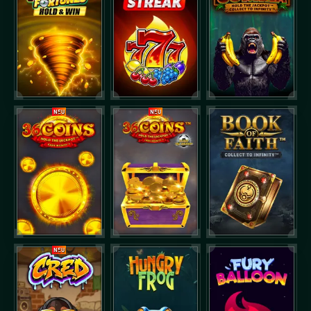
NEU
NEU
NEU