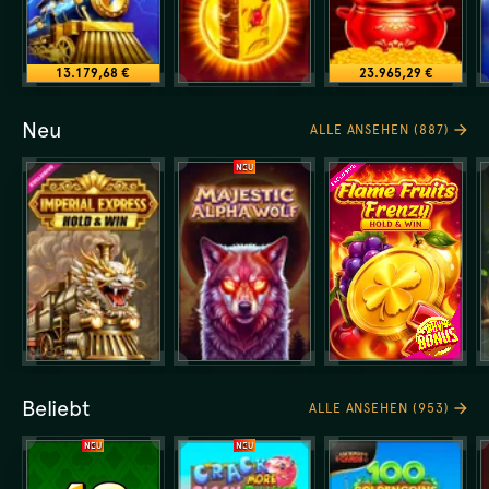
13.179,68 €
23.965,29 €
Neu
ALLE ANSEHEN (887)
NEU
Beliebt
ALLE ANSEHEN (953)
NEU
NEU