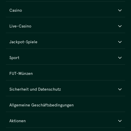
Casino
Live-Casino
Jackpot-Spiele
Sport
FUT-Münzen
Sicherheit und Datenschutz
Allgemeine Geschäftsbedingungen
Aktionen