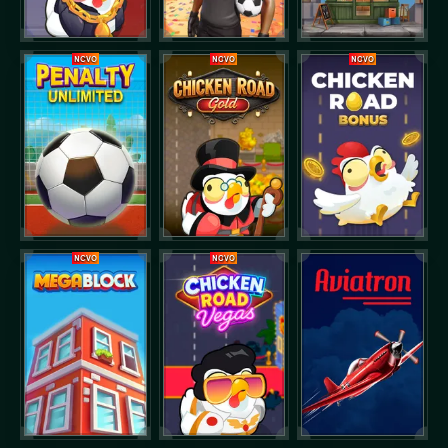
NOVO
NOVO
NOVO
NOVO
NOVO