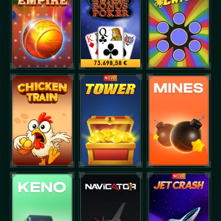
73.698,58 €
NOVO
NOVO