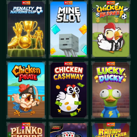
NOVO
NOVO
NOVO
NOVO
NOVO
NOVO
NOVO