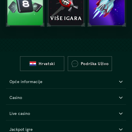
VIŠE IGARA
Hrvatski
Podrška Uživo
Opće informacije
Casino
Live casino
Jackpot igre