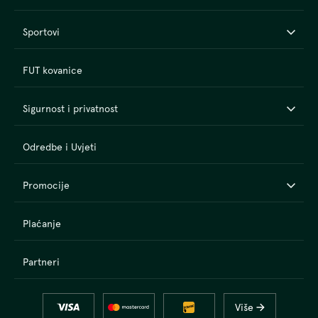
Sportovi
FUT kovanice
Sigurnost i privatnost
Odredbe i Uvjeti
Promocije
Plaćanje
Partneri
Više