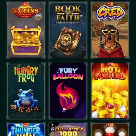
NEU
NEU
NEU
NEU
NEU