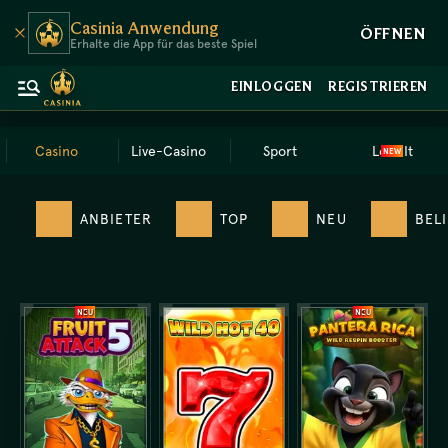
Casinia Anwendung
ÖFFNEN
Erhalte die App für das beste Spiel
EINLOGGEN
REGISTRIEREN
Casino
Live-Casino
Sport
Loot It
NEW
ANBIETER
TOP
NEU
BEL
NEU
NEU