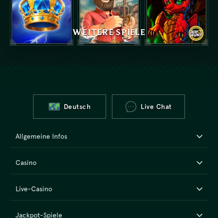
WEITERE SPIELE
Deutsch
Live Chat
Allgemeine Infos
Casino
Live-Casino
Jackpot-Spiele