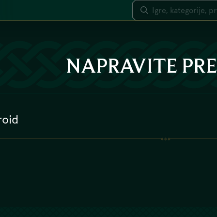
Igre, kategorije, p
NAPRAVITE PR
roid