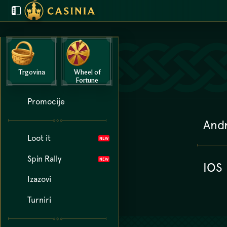
Trgovina
Wheel of
Fortune
Promocije
And
Loot it
NEW
Spin Rally
NEW
IOS
Izazovi
Turniri