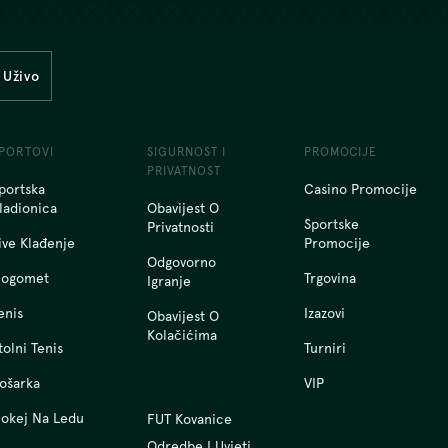
 Uživo
PORTOVI
SIGURNOST I
PROMOCIJE
PRIVATNOST
portska
Casino Promocije
ladionica
Obavijest O
Sportske
Privatnosti
ive Klađenje
Promocije
Odgovorno
ogomet
Trgovina
Igranje
enis
Izazovi
Obavijest O
Kolačićima
tolni Tenis
Turniri
ošarka
VIP
okej Na Ledu
FUT Kovanice
Odredbe I Uvjeti