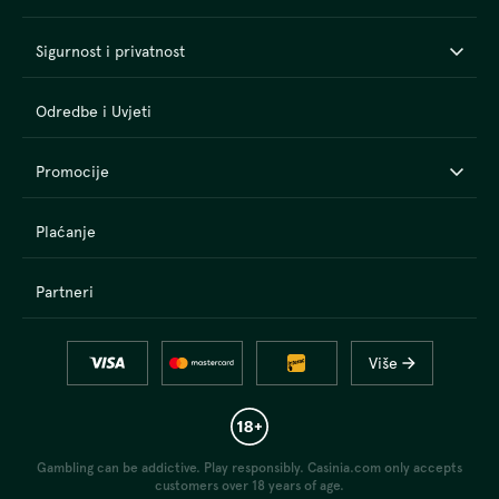
Sigurnost i privatnost
Odredbe i Uvjeti
Promocije
Plaćanje
Partneri
Više
Gambling can be addictive. Play responsibly. Casinia.com only accepts
customers over 18 years of age.