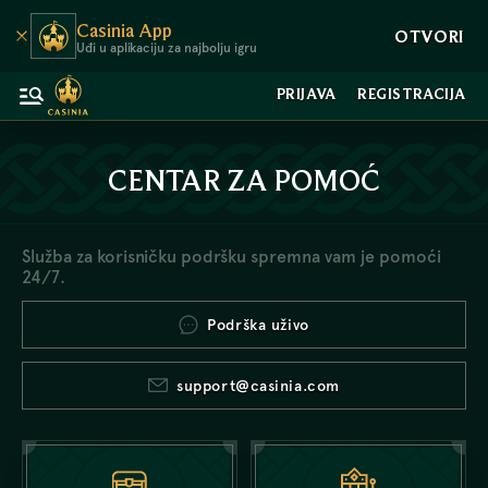
Casinia App
OTVORI
Uđi u aplikaciju za najbolju igru
PRIJAVA
REGISTRACIJA
CENTAR ZA POMOĆ
Služba za korisničku podršku spremna vam je pomoći
24/7.
Podrška uživo
support@casinia.com