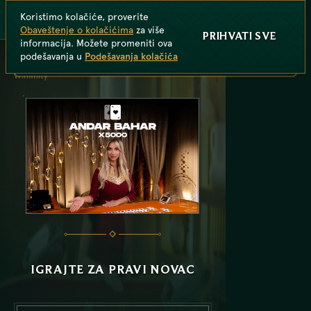
Koristimo kolačiće, proverite
Obaveštenje o kolačićima
za više
PRIHVATI SVE
informacija. Možete promeniti ova
podešavanja u
Podešavanja kolačića
Andar Bahar x5000
Winfinity
IGRAJTE ZA PRAVI NOVAC