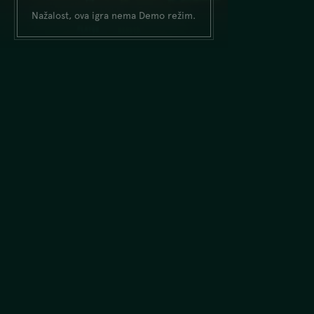
Nažalost, ova igra nema Demo režim.